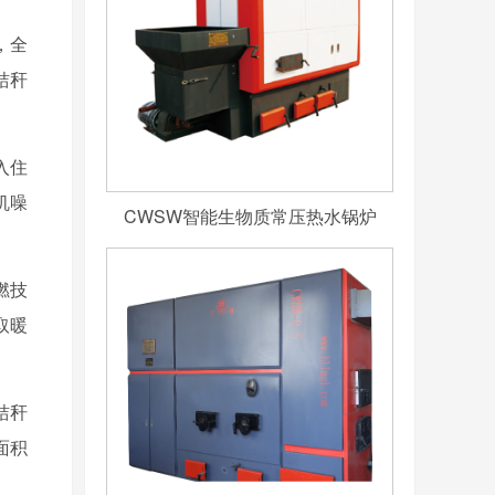
，全
秸秆
入住
机噪
CWSW智能生物质常压热水锅炉
燃技
取暖
秸秆
面积