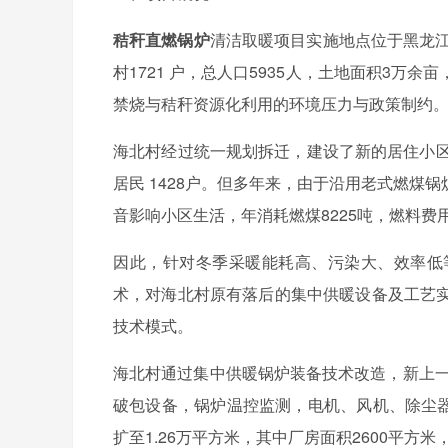
秸秆直燃锅炉
清洁取暖项目实施地点位于黑龙
村
1721
户，总人口
5935
人，土地面积
3
万余亩
禁烧与秸秆资源化利用的环境压力与政策制约
海北村经过统一规划拆迁，建设了新的居住小
居民
1428
户。但多年来，由于沿用老式燃煤锅
音影响小区生活，年消耗燃煤
8225
吨，燃料费
因此，针对冬季采暖能耗高、污染大、效率低
术，对海北村原有落后的集中供暖设备及工艺
技术模式。
海北村通过集中供暖锅炉装备技术改造，新上
破包设备，锅炉温控监测，电机、风机、除尘
扩至
1.26
万平方米，其中厂房面积
2600
平方米