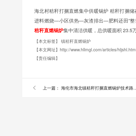
海北村秸秆打捆直燃集中供暖锅炉 秸秆打捆储
进料燃烧—小区供热—灰渣排出—肥料还田”
秸秆直燃锅炉
集中清洁供暖，总供暖面积
23.5
【本文标签】
镇秸秆直燃锅炉
【本文网址】http://www.hllmgl.com/articles/hljshl.htm
【责任编辑】
上一篇：
海伦市海北镇秸秆打捆直燃锅炉技