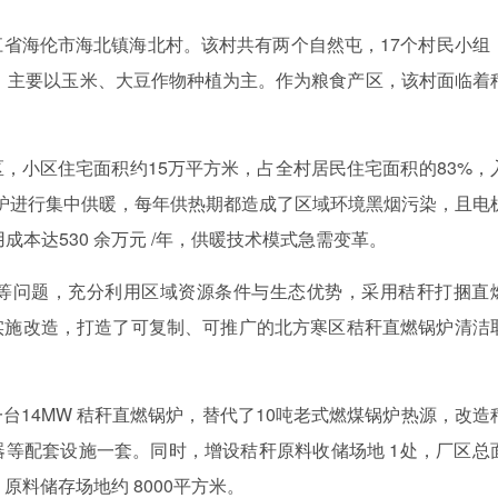
江省海伦市海北镇海北村。该村共有两个自然屯，
17
个村民小组
，主要以玉米、大豆作物种植为主。作为粮食产区，该村面临着
。
区，小区住宅面积约
15
万平方米，占全村居民住宅面积的
83%
，
炉进行集中供暖，每年供热期都造成了区域环境黑烟污染，且电
用成本达
530
余万元
/
年，供暖技术模式急需变革。
等问题，充分利用区域资源条件与生态优势，采用秸秆打捆直
实施改造，打造了可复制、可推广的北方寒区秸秆直燃锅炉清洁
一台
14MW
秸秆直燃锅炉，替代了
10
吨老式燃煤锅炉热源，改造
器等配套设施一套。同时，增设秸秆原料收储场地
1
处，厂区总
，原料储存场地约
8000
平方米。