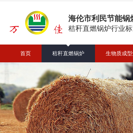
海伦市利民节能锅
秸秆直燃锅炉行业标
首页
秸秆直燃锅炉
生物质成型